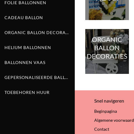
FOLIE BALLONNEN
GEBOORTE ITEMS HUREN
CADEAU BALLON
SPEL HUREN
ORGANIC BALLON DECORATIES
STATAFEL EN BIERTAFELSET HUREN
ORGANIC
BALLON
HELIUM BALLONNEN
AFZETPAALTJES EN LOPER HUREN
DECORATIES
BALLONNEN VAAS
SWEET 16
CANDY CART HUREN
GEPERSONALISEERDE BALLONNEN
TOEBEHOREN HUUR
TROUW DECORATIES EN LICHTLETTERS
Snel navigeren
OVERIGE FEESTARTIKELEN HUREN
Beginpagina
Algemene voorwaar
FEESTVERSIERING KOPEN
Contact