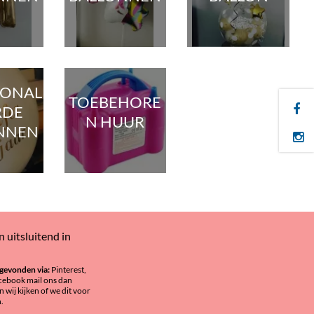
SONAL
TOEBEHORE
RDE
N HUUR
NNEN
 uitsluitend in
s gevonden via:
Pinterest,
cebook mail ons dan
n wij kijken of we dit voor
.