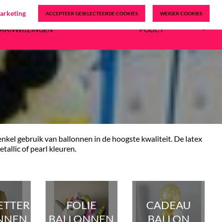
arketing
ACCEPTEER GESELECTEERDE COOKIES
WEIGER COOKIES
0

URVOORWAARDEN EN
PRIVACY
SAANWIJZINGEN
POLICY

enkel gebruik van ballonnen in de hoogste kwaliteit. De latex
allic of pearl kleuren.
LETTER
FOLIE
CADEAU
NNEN
BALLONNEN
BALLON