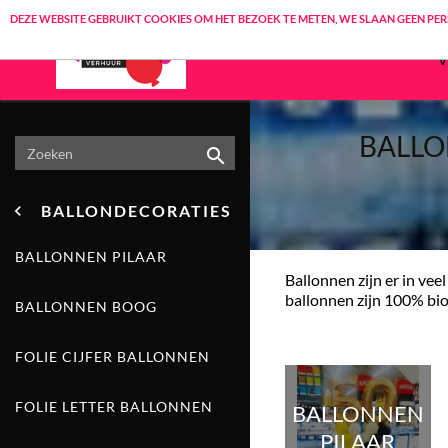
DEZE WEBSITE GEBRUIKT COOKIES OM HET BEZOEK TE METEN, WE SLAAN GEEN PE
BEGINPAGINA
BALLO


BALLONDECORATIES

SPRINGKUSSEN HUREN
BALLONNEN PILAAR
Ballonnen zijn er in ve
ballonnen zijn 100% biol
ABRAHAM EN SARAH HUREN
BALLONNEN BOOG
BALLONDECORATIES
FOLIE CIJFER BALLONNEN
FOLIE LETTER BALLONNEN
FUN FOOD HUREN
BALLONNEN
PILAAR