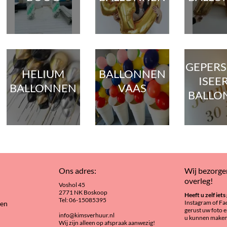
GEPER
HELIUM
BALLONNEN
ISEE
BALLONNEN
VAAS
BALLO
Ons adres:
Wij bezorgen
overleg!
Voshol 45
2771 NK Boskoop
Heeft u zelf iet
Tel:
06-15085395
Instagram of Fa
den
gerust uw foto e
info@kimsverhuur.nl
u kunnen maken
Wij zijn alleen op afspraak aanwezig!